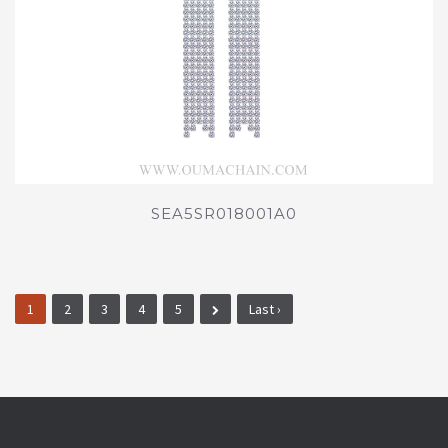
SEA5SR018001A0
1
2
3
4
5
Last ›