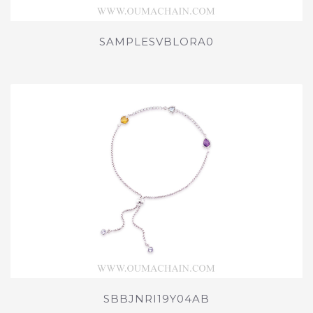
SAMPLESVBLORA0
SBBJNRI19Y04AB