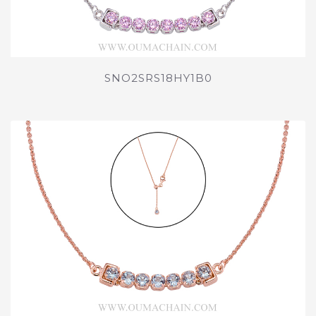
SNO2SRS18HY1B0