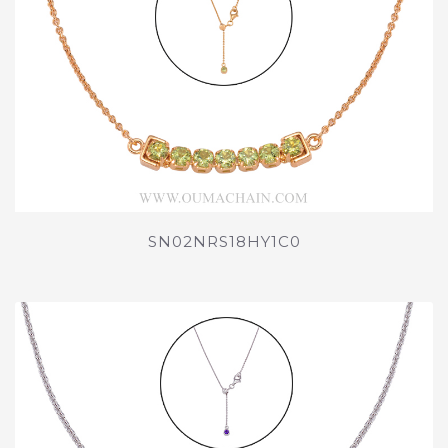
SN02NRS18HY1C0