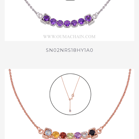
SN02NRS18HY1A0