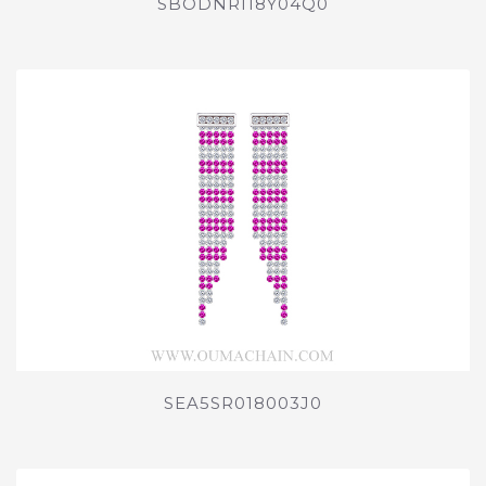
SBODNRI18Y04Q0
SEA5SR018003J0