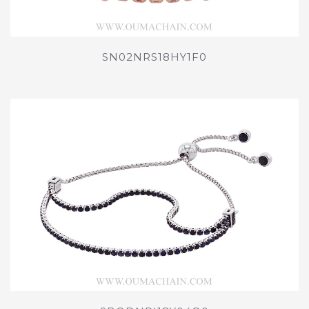
SN02NRS18HY1F0